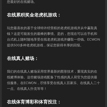
您最好的在线赌场。
在线累积奖金老虎机游戏：
玩您最喜欢的基于全球特许经营权的老虎机游戏并从中赢取真
钱？这是可能发生的最棒的事情。是的，您现在可以在手机和
台式机上随时随地享受在线老虎机游戏并赚取一些钱。ECWON
提供500多种老虎机游戏，保证您获得丰厚的回报。
在线真人赌场：
我们的在线真人赌场采用世界最新的图形技术，重现真实的在
线赌博体验。这些赌场游戏配备了性感的真人荷官为您提供最
佳服务。在ECWON，尽情享受在线真人百家乐、在线真人二十
一点、在线真人扑克等等！
在线体育博彩和体育投注：