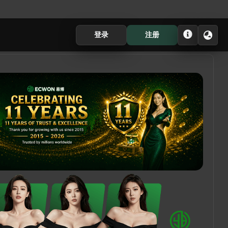
登录
注册