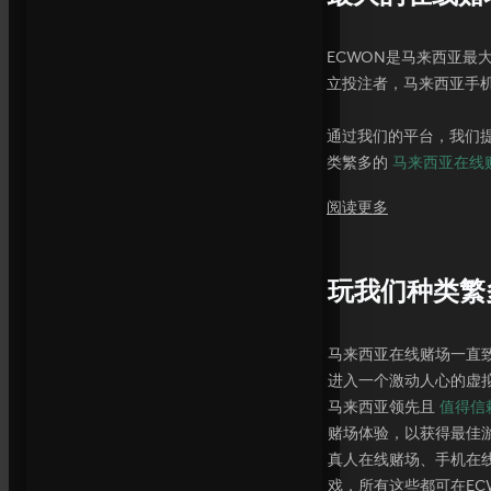
ECWON是马来西亚最
立投注者，马来西亚手
通过我们的平台，我们
类繁多的
马来西亚在线
阅读更多
玩我们种类繁
马来西亚在线赌场一直
进入一个激动人心的虚
马来西亚领先且
值得信
赌场体验，以获得最佳
真人在线赌场、手机在
戏，所有这些都可在EC