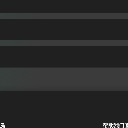
BUNG AYAM，一种斗鸡活动，庄家接受任何对其奖品鸡的挑战，进行一
趣。然而，斗鸡的精彩之处在于投注。所有的投注都通过校准的叫声和手势进
es”拇指摆动的区别。尽管这些规则没有被编纂或写入法律，但它们是基于数
一种在看台，另一种与竞技场内的场地经理下注。在这种情况下，总赌注
赌注，则不期望给小费。
会员需要一个快速简单的注册流程。只需 3 个简单步骤：
您的个人信息
p2Pay、本地银行转账、Touch 'n Go 或 GrabPay 存款。
立即开始您的在线投注体验，并享受 Ecwon88 的特别促销活动。
台进行在线斗鸡投注？
供许多马来西亚在线赌场游戏，包括老虎机、真人娱乐场、在线 4D
和监管，因此您可以相信您的个人和财务信息是安全的。我们还提供广泛
机会。
注？
法吗？
鸡投注
很简单。在我们的平台创建账户，存入资金，然后开始下注！我们还
合法性因国家和地区而异。在参与在线斗鸡投注之前，务必查阅当地法律
全吗？
信誉良好且值得信赖的平台，并采取措施保护您的个人和财务信息，那么
|
马来西亚在线老虎机游戏
|
马来西亚在线体育博彩
|
马来西亚真人娱乐
帮助我们
场