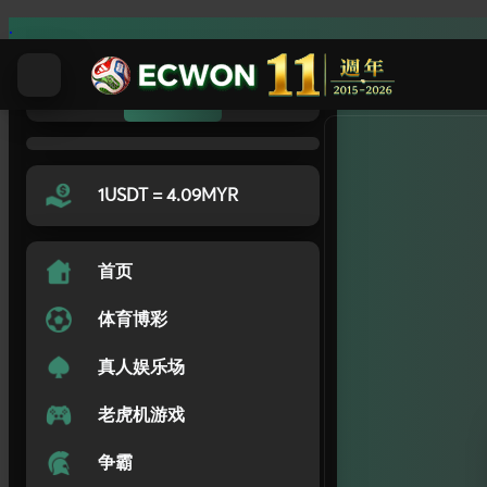
.
明亮
自动
黑暗
1USDT = 4.09MYR
首页
体育博彩
真人娱乐场
老虎机游戏
争霸