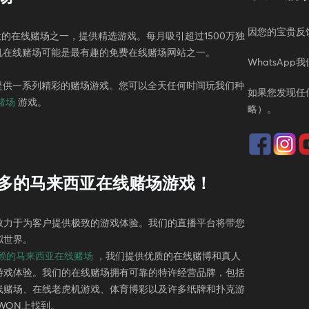
因您的宝贵反
大的在线赌场之一，提供精选游戏。每月吸引超过1500万独
机在线赌场可能是最有趣的免费在线赌场网站之一。
WhatsApp
提供一系列精彩的赌场游戏。您可以全天任何时间玩我们种
如果您发现任
赌场
游戏。
略）。
多的马来西亚在线赌场游戏！
致力于为客户提供极致的游戏体验。我们的直播平台将带您
拟世界。
赖的马来西亚在线赌场
，我们提供优质的在线赌博和真人
游戏体验。我们的在线赌场拥有可靠的特许经营品牌，包括
线赌场、在线老虎机游戏、体育博彩以及许多纸牌和扑克游
WON上找到。