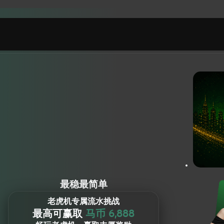
最稳最简单
老虎机专属流水挑战
最高可赢取
马币 6,888