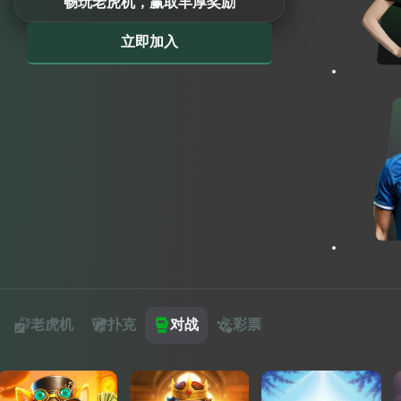
畅玩老虎机，赢取丰厚奖励
立即加入
老虎机
扑克
对战
彩票