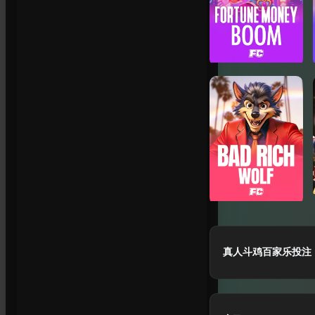
真人斗鸡百家乐投注